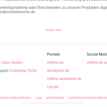
icherheitsprobleme oder Beschwerden zu unseren Produkten digi
fo@schluetersche.de
.
Mobile view
Portale
Social Med
:
Julia Gerdes
vetline.de
vetline.de a
pport:
Katharina Tichy
tfa-wissen.de
vetline-akademie.de
i-tis.de
DERRUFSBELEHRUNG
AGB
IMPRESSUM
DATENSCHUTZERKLÄRUN