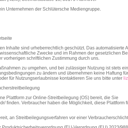
ein Unternehmen der Schlütersche Mediengruppe.
tseite
ten Inhalte sind urheberrechtlich geschützt. Das automatisierte
lle wissenschaftliche Zwecke und im Rahmen der gesetzlichen B
r vorherigen schriftlichen Zustimmung durch uns.
aßnahmen zu umgehen, und bei zulässiger Nutzung ist stets ein
tzungsbedingungen zu ändern und übernehmen keine Haftung fü
oder für Nutzungserlaubnisse kontaktieren Sie uns bitte unter
li
ucherstreitbeilegung
e Plattform zur Online-Streitbeilegung (OS) bereit, die Sie
dr/
finden. Verbraucher haben die Möglichkeit, diese Plattform fü
bereit, an Streitbeilegungsverfahren vor einer Verbraucherschlic
 Produktsicherheitsverordnung (EU-Verordnung (EU) 2023/988