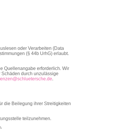
 Auslesen oder Verarbeiten (Data
estimmungen (§ 44b UrhG) erlaubt.
e Quellenangabe erforderlich. Wir
r Schäden durch unzulässige
zenzen@schluetersche.de
.
r die Beilegung ihrer Streitigkeiten
htungsstelle teilzunehmen.
)