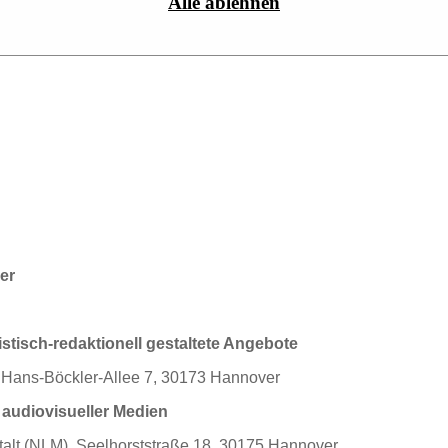
Alle ablehnen
er
er
listisch-redaktionell gestaltete Angebote
, Hans-Böckler-Allee 7, 30173 Hannover
audiovisueller Medien
lt (NLM), Seelhorststraße 18, 30175 Hannover