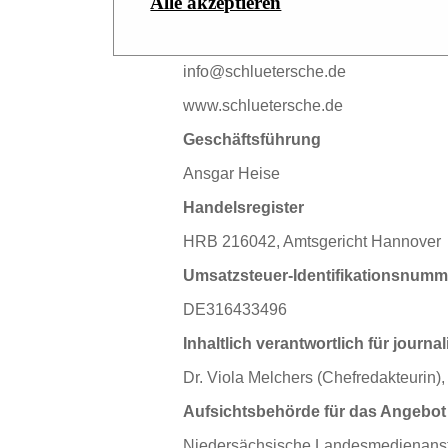
Alle akzeptieren
Hans-Böckler-Allee 7, 30173 Hannov
Tel. 0511 8550-0
info@schluetersche.de
www.schluetersche.de
Geschäftsführung
Ansgar Heise
Handelsregister
HRB 216042, Amtsgericht Hannover
Umsatzsteuer-Identifikationsnumm
DE316433496
Inhaltlich verantwortlich für journa
Dr. Viola Melchers (Chefredakteurin)
Aufsichtsbehörde für das Angebot 
Niedersächsische Landesmedienansta