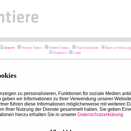
Search
Recent Topics
Hottest Topics
Top Downloads
Back to home pa
Register
/
Login
ookies
zeigen zu personalisieren, Funktionen für soziale Medien anbi
geben wir Informationen zu Ihrer Verwendung unserer Website 
tner führen diese Informationen möglicherweise mit weiteren 
men Ihrer Nutzung der Dienste gesammelt haben. Sie geben Ein
re Online-Präsenzen, Social-Media-Kanäle und Apps:
tionen hierzu erhalten Sie in unserer
Datenschutzerklärung