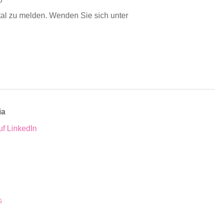
tal zu melden. Wenden Sie sich unter
ia
uf LinkedIn
G