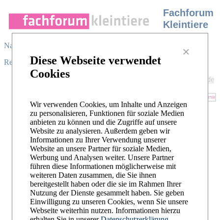
Fachforum
Kleintiere
Navigation
×
Diese Webseite verwendet
Register
/
Login
|
Desktop view
|
Cookies
In unserem Fachforum stellen sich
Experten der Klein- und
Heimtiermedizin Ihren Fragen. In
Wir verwenden Cookies, um Inhalte und Anzeigen
Unterforen zu 19 Fachgebieten können
zu personalisieren, Funktionen für soziale Medien
sich Tierärzte mit spezialisierten
anbieten zu können und die Zugriffe auf unsere
Kollegen beraten. Das Forum steht
Website zu analysieren. Außerdem geben wir
unter der Schirmherrschaft der
DGK-
Informationen zu Ihrer Verwendung unserer
DVG
. Es wird ermöglicht durch die
Website an unsere Partner für soziale Medien,
Unterstützung unserer Sponsoren.
Werbung und Analysen weiter. Unsere Partner
führen diese Informationen möglicherweise mit
Unsere Forumsregeln finden Sie
hier
.
weiteren Daten zusammen, die Sie ihnen
bereitgestellt haben oder die sie im Rahmen Ihrer
Nutzung der Dienste gesammelt haben. Sie geben
Einwilligung zu unseren Cookies, wenn Sie unsere
Webseite weiterhin nutzen. Informationen hierzu
erhalten Sie in unserer
Datenschutzerklärung