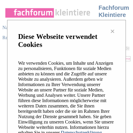
Fachforum
Kleintiere
Navigation
×
Diese Webseite verwendet
Register
/
Login
|
Desktop view
|
Cookies
In unserem Fachforum stellen sich
Experten der Klein- und
Heimtiermedizin Ihren Fragen. In
Wir verwenden Cookies, um Inhalte und Anzeigen
Unterforen zu 19 Fachgebieten können
zu personalisieren, Funktionen für soziale Medien
sich Tierärzte mit spezialisierten
anbieten zu können und die Zugriffe auf unsere
Kollegen beraten. Das Forum steht
Website zu analysieren. Außerdem geben wir
unter der Schirmherrschaft der
DGK-
Informationen zu Ihrer Verwendung unserer
DVG
. Es wird ermöglicht durch die
Website an unsere Partner für soziale Medien,
Unterstützung unserer Sponsoren.
Werbung und Analysen weiter. Unsere Partner
führen diese Informationen möglicherweise mit
Unsere Forumsregeln finden Sie
hier
.
weiteren Daten zusammen, die Sie ihnen
bereitgestellt haben oder die sie im Rahmen Ihrer
Nutzung der Dienste gesammelt haben. Sie geben
Einwilligung zu unseren Cookies, wenn Sie unsere
Webseite weiterhin nutzen. Informationen hierzu
erhalten Sie in unserer
Datenschutzerklärung