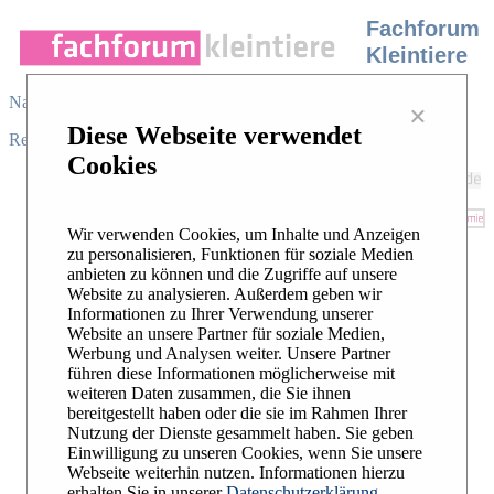
Fachforum
Kleintiere
Navigation
×
Diese Webseite verwendet
Register
/
Login
|
Desktop view
|
Cookies
In unserem Fachforum stellen sich
Experten der Klein- und
Heimtiermedizin Ihren Fragen. In
Wir verwenden Cookies, um Inhalte und Anzeigen
Unterforen zu 19 Fachgebieten können
zu personalisieren, Funktionen für soziale Medien
sich Tierärzte mit spezialisierten
anbieten zu können und die Zugriffe auf unsere
Kollegen beraten. Das Forum steht
Website zu analysieren. Außerdem geben wir
unter der Schirmherrschaft der
DGK-
Informationen zu Ihrer Verwendung unserer
DVG
. Es wird ermöglicht durch die
Website an unsere Partner für soziale Medien,
Unterstützung unserer Sponsoren.
Werbung und Analysen weiter. Unsere Partner
führen diese Informationen möglicherweise mit
Unsere Forumsregeln finden Sie
hier
.
weiteren Daten zusammen, die Sie ihnen
bereitgestellt haben oder die sie im Rahmen Ihrer
Nutzung der Dienste gesammelt haben. Sie geben
Einwilligung zu unseren Cookies, wenn Sie unsere
Webseite weiterhin nutzen. Informationen hierzu
erhalten Sie in unserer
Datenschutzerklärung