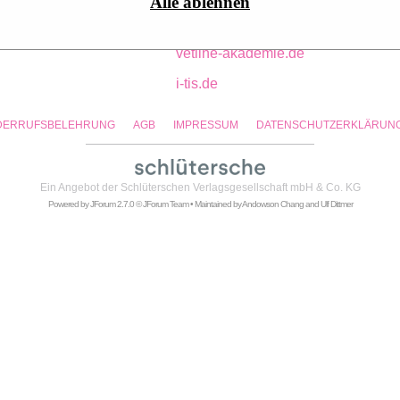
Alle ablehnen
pport:
Katharina Tichy
tfa-wissen.de
vetline-akademie.de
i-tis.de
DERRUFSBELEHRUNG
AGB
IMPRESSUM
DATENSCHUTZERKLÄRUN
Ein Angebot der
Schlüterschen Verlagsgesellschaft mbH & Co. KG
Powered by
JForum 2.7.0
© JForum Team • Maintained by
Andowson Chang
and
Ulf Dittmer