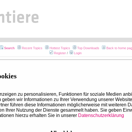
Search
Recent Topics
Hottest Topics
Top Downloads
Back to home pa
Register
/
Login
Topic
Answers
Author
Views
ookies
Mobile view
zeigen zu personalisieren, Funktionen für soziale Medien anbi
geben wir Informationen zu Ihrer Verwendung unserer Website 
tner führen diese Informationen möglicherweise mit weiteren 
men Ihrer Nutzung der Dienste gesammelt haben. Sie geben Ein
tionen hierzu erhalten Sie in unserer
Datenschutzerklärung
Portale
Social Med
:
Julia Gerdes
vetline.de
vetline.de a