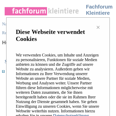
Fachforum
Kleintiere
Navigation
×
Diese Webseite verwendet
Register
/
Login
|
Desktop view
|
Cookies
Hottest Topics
Wir verwenden Cookies, um Inhalte und Anzeigen
zu personalisieren, Funktionen für soziale Medien
Search
Recent Topics
Hottest Topics
|
|
anbieten zu können und die Zugriffe auf unsere
Website zu analysieren. Außerdem geben wir
|
Register
/
Login
|
Desktop view
Informationen zu Ihrer Verwendung unserer
Website an unsere Partner für soziale Medien,
Widerrufsbelehrung
Werbung und Analysen weiter. Unsere Partner
AGB
führen diese Informationen möglicherweise mit
Impressum
weiteren Daten zusammen, die Sie ihnen
Datenschutzerklärung
bereitgestellt haben oder die sie im Rahmen Ihrer
Nutzung der Dienste gesammelt haben. Sie geben
Einwilligung zu unseren Cookies, wenn Sie unsere
Webseite weiterhin nutzen. Informationen hierzu
erhalten Sie in unserer
Datenschutzerklärung