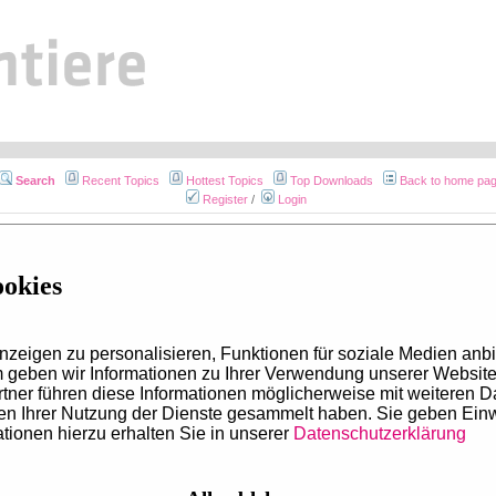
Search
Recent Topics
Hottest Topics
Top Downloads
Back to home pa
Register
/
Login
Topic
Answers
Author
Views
ookies
Mobile view
zeigen zu personalisieren, Funktionen für soziale Medien anbi
geben wir Informationen zu Ihrer Verwendung unserer Website 
tner führen diese Informationen möglicherweise mit weiteren 
men Ihrer Nutzung der Dienste gesammelt haben. Sie geben Ein
tionen hierzu erhalten Sie in unserer
Datenschutzerklärung
Portale
Social Med
:
Julia Gerdes
vetline.de
vetline.de a