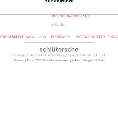
Alle ablehnen
pport:
Katharina Tichy
tfa-wissen.de
vetline-akademie.de
i-tis.de
DERRUFSBELEHRUNG
AGB
IMPRESSUM
DATENSCHUTZERKLÄRUN
Ein Angebot der
Schlüterschen Verlagsgesellschaft mbH & Co. KG
Powered by
JForum 2.7.0
© JForum Team • Maintained by
Andowson Chang
and
Ulf Dittmer