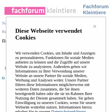
Fachforum
Kleintiere
Navigation
×
Diese Webseite verwendet
Register
/
Login
|
Desktop view
|
Cookies
Recent Topics
Wir verwenden Cookies, um Inhalte und Anzeigen
zu personalisieren, Funktionen für soziale Medien
anbieten zu können und die Zugriffe auf unsere
Website zu analysieren. Außerdem geben wir
Search
Recent Topics
Hottest Topics
|
|
Informationen zu Ihrer Verwendung unserer
Website an unsere Partner für soziale Medien,
|
Register
/
Login
|
Desktop view
Werbung und Analysen weiter. Unsere Partner
führen diese Informationen möglicherweise mit
Widerrufsbelehrung
weiteren Daten zusammen, die Sie ihnen
AGB
bereitgestellt haben oder die sie im Rahmen Ihrer
Impressum
Nutzung der Dienste gesammelt haben. Sie geben
Datenschutzerklärung
Einwilligung zu unseren Cookies, wenn Sie unsere
Webseite weiterhin nutzen. Informationen hierzu
erhalten Sie in unserer
Datenschutzerklärung