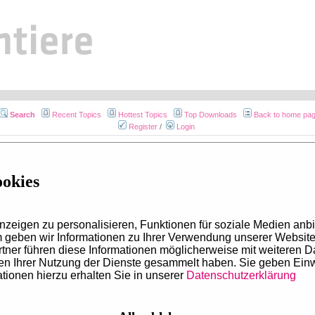
Search
Recent Topics
Hottest Topics
Top Downloads
Back to home pa
Register
/
Login
Topic
Answers
Author
Views
ookies
Mobile view
zeigen zu personalisieren, Funktionen für soziale Medien anbi
geben wir Informationen zu Ihrer Verwendung unserer Website 
tner führen diese Informationen möglicherweise mit weiteren 
men Ihrer Nutzung der Dienste gesammelt haben. Sie geben Ein
tionen hierzu erhalten Sie in unserer
Datenschutzerklärung
Portale
Social Med
:
Julia Gerdes
vetline.de
vetline.de a