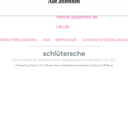
Alle ablehnen
pport:
Katharina Tichy
tfa-wissen.de
vetline-akademie.de
i-tis.de
DERRUFSBELEHRUNG
AGB
IMPRESSUM
DATENSCHUTZERKLÄRUN
Ein Angebot der
Schlüterschen Verlagsgesellschaft mbH & Co. KG
Powered by
JForum 2.7.0
© JForum Team • Maintained by
Andowson Chang
and
Ulf Dittmer