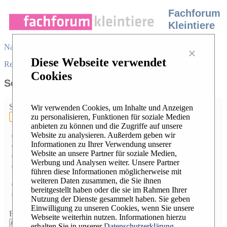
Fachforum
Kleintiere
Navigation
×
Diese Webseite verwendet
Register
/
Login
|
Desktop view
|
Cookies
Search
Search terms:
Wir verwenden Cookies, um Inhalte und Anzeigen
zu personalisieren, Funktionen für soziale Medien
anbieten zu können und die Zugriffe auf unsere
Website zu analysieren. Außerdem geben wir
Search
all
terms
Informationen zu Ihrer Verwendung unserer
Search
any
term
Website an unsere Partner für soziale Medien,
Search the
exact phrase
Werbung und Analysen weiter. Unsere Partner
Search using
Lucene syntax
führen diese Informationen möglicherweise mit
weiteren Daten zusammen, die Sie ihnen
Entire message
bereitgestellt haben oder die sie im Rahmen Ihrer
Message subject only
Nutzung der Dienste gesammelt haben. Sie geben
Einwilligung zu unseren Cookies, wenn Sie unsere
Forum:
Webseite weiterhin nutzen. Informationen hierzu
erhalten Sie in unserer
Datenschutzerklärung