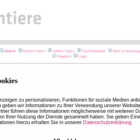
Search
Recent Topics
Hottest Topics
Top Downloads
Back to home pa
Register
/
Login
Search terms
ookies
Search
all
terms
Search
any
term
Search the
exact phrase
zeigen zu personalisieren, Funktionen für soziale Medien anbi
Search using
Lucene syntax
geben wir Informationen zu Ihrer Verwendung unserer Website 
tner führen diese Informationen möglicherweise mit weiteren 
Entire message
men Ihrer Nutzung der Dienste gesammelt haben. Sie geben Ein
Message subject only
tionen hierzu erhalten Sie in unserer
Datenschutzerklärung
Group by forum
Ascending
Descend