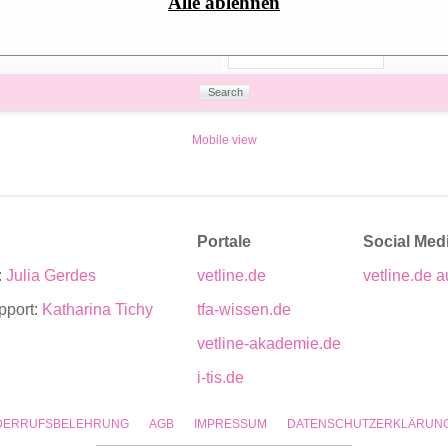
Alle ablehnen
(
)
my own posts
Mobile view
Portale
Social Med
:
Julia Gerdes
vetline.de
vetline.de a
pport:
Katharina Tichy
tfa-wissen.de
vetline-akademie.de
i-tis.de
DERRUFSBELEHRUNG
AGB
IMPRESSUM
DATENSCHUTZERKLÄRUN