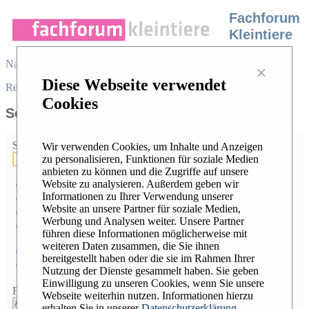
Fachforum
Kleintiere
Navigation
×
Diese Webseite verwendet
Register
/
Login
|
Desktop view
|
Cookies
Search
Search terms:
Wir verwenden Cookies, um Inhalte und Anzeigen
zu personalisieren, Funktionen für soziale Medien
anbieten zu können und die Zugriffe auf unsere
Website zu analysieren. Außerdem geben wir
Search
all
terms
Informationen zu Ihrer Verwendung unserer
Search
any
term
Website an unsere Partner für soziale Medien,
Search the
exact phrase
Werbung und Analysen weiter. Unsere Partner
Search using
Lucene syntax
führen diese Informationen möglicherweise mit
weiteren Daten zusammen, die Sie ihnen
Entire message
bereitgestellt haben oder die sie im Rahmen Ihrer
Message subject only
Nutzung der Dienste gesammelt haben. Sie geben
Einwilligung zu unseren Cookies, wenn Sie unsere
Forum:
Webseite weiterhin nutzen. Informationen hierzu
erhalten Sie in unserer
Datenschutzerklärung