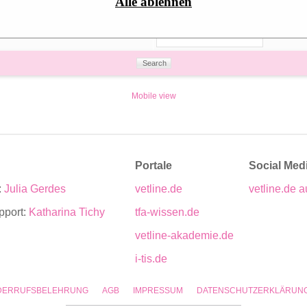
Alle ablehnen
(
)
my own posts
Mobile view
Portale
Social Med
:
Julia Gerdes
vetline.de
vetline.de a
pport:
Katharina Tichy
tfa-wissen.de
vetline-akademie.de
i-tis.de
DERRUFSBELEHRUNG
AGB
IMPRESSUM
DATENSCHUTZERKLÄRUN