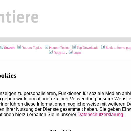
Search
Recent Topics
Hottest Topics
Top Downloads
Back to home pa
Register
/
Login
Search terms
ookies
Search
all
terms
Search
any
term
Search the
exact phrase
zeigen zu personalisieren, Funktionen für soziale Medien anbi
Search using
Lucene syntax
geben wir Informationen zu Ihrer Verwendung unserer Website 
tner führen diese Informationen möglicherweise mit weiteren 
Entire message
men Ihrer Nutzung der Dienste gesammelt haben. Sie geben Ein
Message subject only
tionen hierzu erhalten Sie in unserer
Datenschutzerklärung
Group by forum
Ascending
Descend