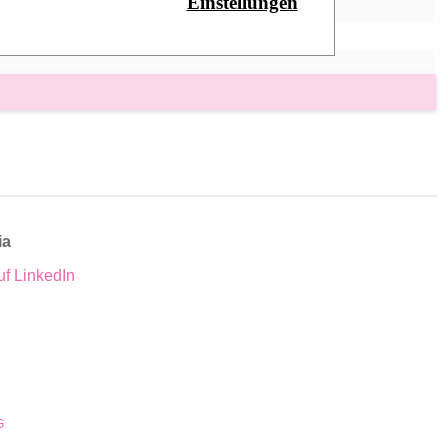
Einstellungen
ia
uf LinkedIn
G