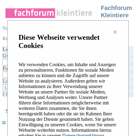
Fachforum
Kleintiere
Navigation
×
Diese Webseite verwendet
Register
/
Login
|
Desktop view
|
Cookies
Login
Username:
Wir verwenden Cookies, um Inhalte und Anzeigen
Password:
zu personalisieren, Funktionen für soziale Medien
anbieten zu können und die Zugriffe auf unsere
Log me on automatically each visit:
Website zu analysieren. Außerdem geben wir
Informationen zu Ihrer Verwendung unserer
Website an unsere Partner für soziale Medien,
I lost my password
|
Activate my account
Werbung und Analysen weiter. Unsere Partner
führen diese Informationen möglicherweise mit
weiteren Daten zusammen, die Sie ihnen
Search
Recent Topics
Hottest Topics
|
|
bereitgestellt haben oder die sie im Rahmen Ihrer
Nutzung der Dienste gesammelt haben. Sie geben
|
Register
/
Login
|
Desktop view
Einwilligung zu unseren Cookies, wenn Sie unsere
Webseite weiterhin nutzen. Informationen hierzu
Widerrufsbelehrung
erhalten Sie in unserer
Datenschutzerklärung