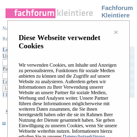
Fachforum
Kleintiere
Navigation
×
Diese Webseite verwendet
Register
/
Login
|
Desktop view
|
Cookies
Login
Username:
Wir verwenden Cookies, um Inhalte und Anzeigen
Password:
zu personalisieren, Funktionen für soziale Medien
anbieten zu können und die Zugriffe auf unsere
Log me on automatically each visit:
Website zu analysieren. Außerdem geben wir
Informationen zu Ihrer Verwendung unserer
Website an unsere Partner für soziale Medien,
I lost my password
|
Activate my account
Werbung und Analysen weiter. Unsere Partner
führen diese Informationen möglicherweise mit
weiteren Daten zusammen, die Sie ihnen
Search
Recent Topics
Hottest Topics
|
|
bereitgestellt haben oder die sie im Rahmen Ihrer
Nutzung der Dienste gesammelt haben. Sie geben
|
Register
/
Login
|
Desktop view
Einwilligung zu unseren Cookies, wenn Sie unsere
Webseite weiterhin nutzen. Informationen hierzu
Widerrufsbelehrung
erhalten Sie in unserer
Datenschutzerklärung