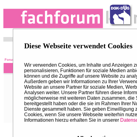
Diese Webseite verwendet Cookies
Search
Recent Topics
Hottest Topics
Top Downloads
Register
/
Login
Forum Index
Wir verwenden Cookies, um Inhalte und Anzeigen z
Lost password recovery
personalisieren, Funktionen für soziale Medien anbi
können und die Zugriffe auf unsere Website zu anal
Außerdem geben wir Informationen zu Ihrer Verwen
Website an unsere Partner für soziale Medien, Wer
Email Address:
Analysen weiter. Unsere Partner führen diese Infor
or
möglicherweise mit weiteren Daten zusammen, die 
Username:
bereitgestellt haben oder die sie im Rahmen Ihrer N
Type your email address
or
username.
Dienste gesammelt haben. Sie geben Einwilligung 
You will receive a message containing instructions about how to 
Cookies, wenn Sie unsere Webseite weiterhin nutze
Informationen hierzu erhalten Sie in unserer
Datensc
Mobile view