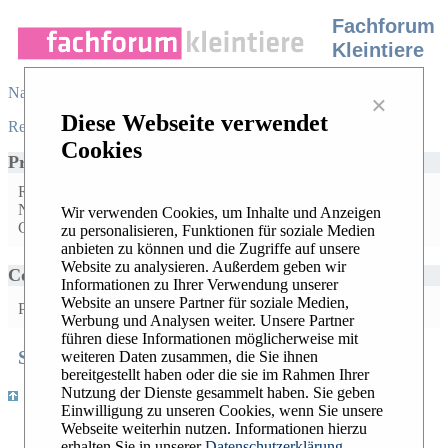
Fachforum
Kleintiere
Navigation
×
Diese Webseite verwendet
Register
/
Login
|
Desktop view
|
Cookies
Profile for
Anonymous
Registration date: Sep 2, 2019
Number of messages posted: No posted messages available
Wir verwenden Cookies, um Inhalte und Anzeigen
Created topics: No topic created
zu personalisieren, Funktionen für soziale Medien
anbieten zu können und die Zugriffe auf unsere
Website zu analysieren. Außerdem geben wir
Contact Anonymous
Informationen zu Ihrer Verwendung unserer
Website an unsere Partner für soziale Medien,
Private Message:
Werbung und Analysen weiter. Unsere Partner
führen diese Informationen möglicherweise mit
Search
Recent Topics
Hottest Topics
weiteren Daten zusammen, die Sie ihnen
|
|
bereitgestellt haben oder die sie im Rahmen Ihrer
Nutzung der Dienste gesammelt haben. Sie geben
|
Register
/
Login
|
Desktop view
Einwilligung zu unseren Cookies, wenn Sie unsere
Webseite weiterhin nutzen. Informationen hierzu
Widerrufsbelehrung
erhalten Sie in unserer
Datenschutzerklärung
AGB