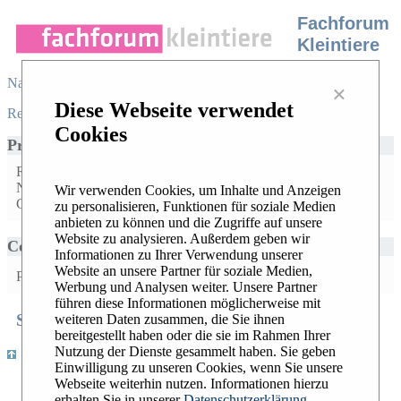
Fachforum
Kleintiere
Navigation
×
Diese Webseite verwendet
Register
/
Login
|
Desktop view
|
Cookies
Profile for
Anonymous
Registration date: Sep 2, 2019
Number of messages posted: No posted messages available
Wir verwenden Cookies, um Inhalte und Anzeigen
Created topics: No topic created
zu personalisieren, Funktionen für soziale Medien
anbieten zu können und die Zugriffe auf unsere
Website zu analysieren. Außerdem geben wir
Contact Anonymous
Informationen zu Ihrer Verwendung unserer
Website an unsere Partner für soziale Medien,
Private Message:
Werbung und Analysen weiter. Unsere Partner
führen diese Informationen möglicherweise mit
Search
Recent Topics
Hottest Topics
weiteren Daten zusammen, die Sie ihnen
|
|
bereitgestellt haben oder die sie im Rahmen Ihrer
Nutzung der Dienste gesammelt haben. Sie geben
|
Register
/
Login
|
Desktop view
Einwilligung zu unseren Cookies, wenn Sie unsere
Webseite weiterhin nutzen. Informationen hierzu
Widerrufsbelehrung
erhalten Sie in unserer
Datenschutzerklärung
AGB