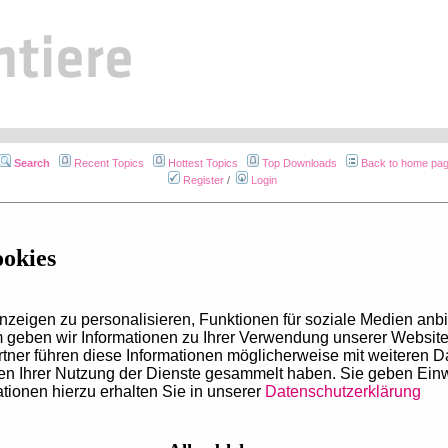
Search
Recent Topics
Hottest Topics
Top Downloads
Back to home pa
Register
/
Login
Profile for :: martinarossmann
ookies
Registration date:
Jul 22, 2
Number of messages posted:
No poste
Created topics:
No topic c
zeigen zu personalisieren, Funktionen für soziale Medien anbi
geben wir Informationen zu Ihrer Verwendung unserer Website 
Mobile view
tner führen diese Informationen möglicherweise mit weiteren 
men Ihrer Nutzung der Dienste gesammelt haben. Sie geben Ein
tionen hierzu erhalten Sie in unserer
Datenschutzerklärung
Portale
Social Med