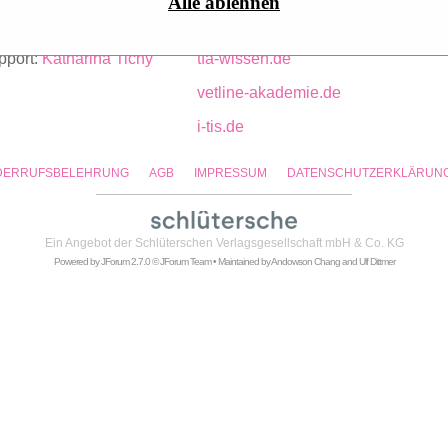
Alle ablehnen
:
Julia Gerdes
vetline.de
vetline.de a
pport:
Katharina Tichy
tfa-wissen.de
vetline-akademie.de
i-tis.de
DERRUFSBELEHRUNG
AGB
IMPRESSUM
DATENSCHUTZERKLÄRUN
Ein Angebot der
Schlüterschen Verlagsgesellschaft mbH & Co. KG
Powered by
JForum 2.7.0
© JForum Team • Maintained by
Andowson Chang
and
Ulf Dittmer