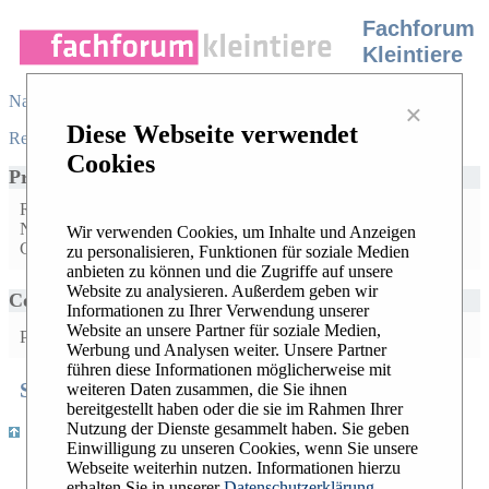
Fachforum
Kleintiere
Navigation
×
Diese Webseite verwendet
Register
/
Login
|
Desktop view
|
Cookies
Profile for
Goericke-Pesch
Registration date: Sep 9, 2025
Number of messages posted: No posted messages available
Wir verwenden Cookies, um Inhalte und Anzeigen
Created topics: No topic created
zu personalisieren, Funktionen für soziale Medien
anbieten zu können und die Zugriffe auf unsere
Website zu analysieren. Außerdem geben wir
Contact Goericke-Pesch
Informationen zu Ihrer Verwendung unserer
Website an unsere Partner für soziale Medien,
Private Message:
Werbung und Analysen weiter. Unsere Partner
führen diese Informationen möglicherweise mit
Search
Recent Topics
Hottest Topics
weiteren Daten zusammen, die Sie ihnen
|
|
bereitgestellt haben oder die sie im Rahmen Ihrer
Nutzung der Dienste gesammelt haben. Sie geben
|
Register
/
Login
|
Desktop view
Einwilligung zu unseren Cookies, wenn Sie unsere
Webseite weiterhin nutzen. Informationen hierzu
Widerrufsbelehrung
erhalten Sie in unserer
Datenschutzerklärung
AGB